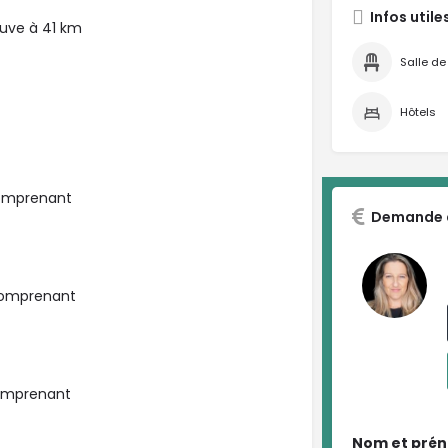
Infos utile
ouve à 41 km
Salle de
Hôtels
mprenant
Demande d
omprenant
mprenant
Nom et pré