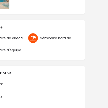
ie
Séminaire de direction
Séminaire bord de mer
ire d'équipe
riptive
m²
es