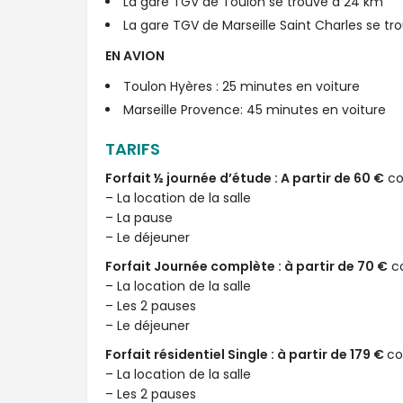
La gare TGV de Toulon se trouve à 24 km
La gare TGV de Marseille Saint Charles se tr
EN AVION
Toulon Hyères : 25 minutes en voiture
Marseille Provence: 45 minutes en voiture
TARIFS
Forfait ½ journée d’étude : A partir de 60 €
co
– La location de la salle
– La pause
– Le déjeuner
Forfait Journée complète : à partir de 70 €
c
– La location de la salle
– Les 2 pauses
– Le déjeuner
Forfait résidentiel Single : à partir de 179 €
co
– La location de la salle
– Les 2 pauses