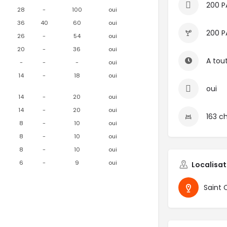
200 P
28
-
100
oui
36
40
60
oui
200 P
26
-
54
oui
20
-
36
oui
A tou
-
-
-
oui
14
-
18
oui
oui
14
-
20
oui
14
-
20
oui
163 c
8
-
10
oui
8
-
10
oui
8
-
10
oui
6
-
9
oui
Localisat
Saint 