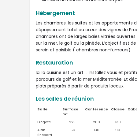
Hébergement
Les chambres, les suites et les appartements de 
dépaysement total au cœur des vignes de Proven
chambres ont de larges baies vitrées ouvertes
sur la mer, le golf ou la pinède. L’objectif est
serein et paisible ( chambres non-fumeurs)
Restauration
Ici la cuisine est un art … Installez vous et pro
parcours de golf et la mer Méditerranée. Et dé
plats préparés à partir de produits locaux.
Les salles de réunion
Salle
Surface
Conférence
Classe
Cab
m²
Frégate
225
200
130
-
Alan
159
130
90
-
Shepard