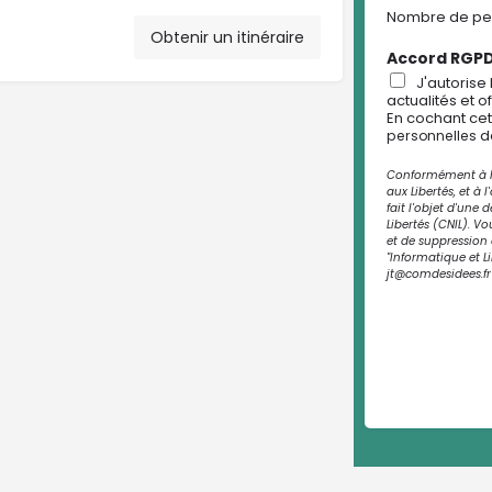
Nombre de pers
Obtenir un itinéraire
Accord RGP
J'autorise
actualités et 
En cochant cet
d
personnelles
Conformément à la 
aux Libertés, et à 
fait l'objet d'une
Libertés (CNIL). Vo
et de suppression 
"Informatique et Li
jt@comdesidees.fr