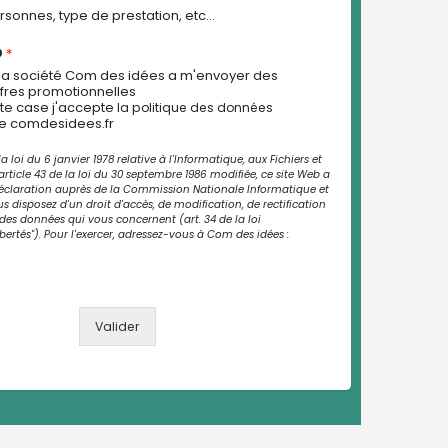
onnes, type de prestation, etc...
D
*
 la société Com des idées a m'envoyer des
offres promotionnelles
te case j'accepte
la politique des données
e comdesidees.fr
loi du 6 janvier 1978 relative à l'Informatique, aux Fichiers et
l'article 43 de la loi du 30 septembre 1986 modifiée, ce site Web a
 déclaration auprès de la Commission Nationale Informatique et
us disposez d'un droit d'accès, de modification, de rectification
des données qui vous concernent (art. 34 de la loi
bertés"). Pour l'exercer, adressez-vous à Com des idées :
Valider