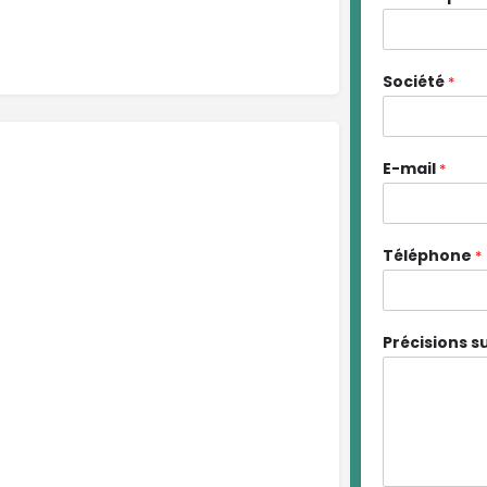
Société
*
E-mail
*
Téléphone
*
Précisions 