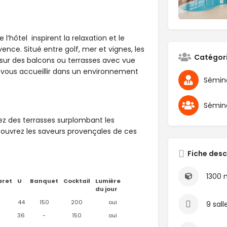
l’hôtel inspirent la relaxation et le
ce. Situé entre golf, mer et vignes, les
Catégor
 sur des balcons ou terrasses avec vue
 de vous accueillir dans un environnement
Sémina
fitez des terrasses surplombant les
couvrez les saveurs provençales de ces
Fiche desc
1300 
aret
U
Banquet
Cocktail
Lumière
du jour
44
150
200
oui
9 sall
36
-
150
oui