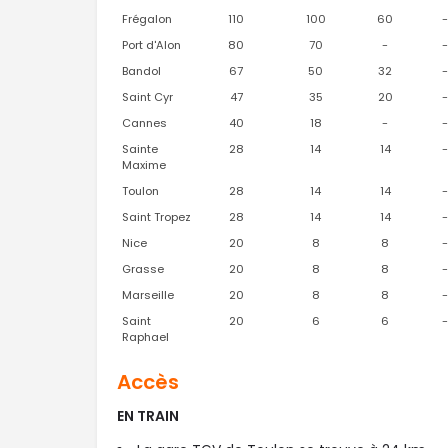
Frégalon
110
100
60
-
Port d'Alon
80
70
-
-
Bandol
67
50
32
-
Saint Cyr
47
35
20
-
Cannes
40
18
-
-
Sainte
28
14
14
-
Maxime
Toulon
28
14
14
-
Saint Tropez
28
14
14
-
Nice
20
8
8
-
Grasse
20
8
8
-
Marseille
20
8
8
-
Saint
20
6
6
-
Raphael
Accès
EN TRAIN