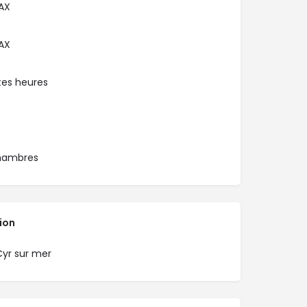
AX
AX
tes heures
hambres
ion
Cyr sur mer